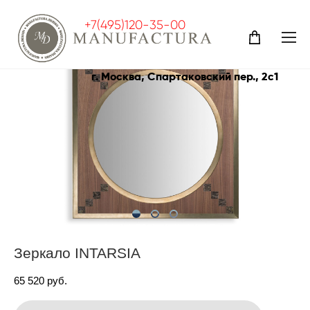
+7(495)120-35-00
каталог
>
зеркала
>
зеркало intarsia
г. Москва, Спартаковский пер., 2с1
Зеркало INTARSIA
65 520 pуб.