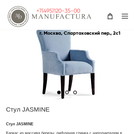
+7(495)120-35-00
каталог
>
стулья
>
стул jasmine
г. Москва, Спартаковский пер., 2с1
Стул JASMINE
Стул JASMINE
Каркас из массива березы, рифленая спинка с наполнителем в