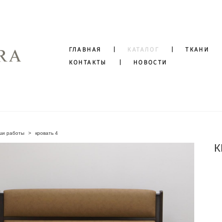
ГЛАВНАЯ
ГЛАВНАЯ
|
|
КАТАЛОГ
КАТАЛОГ
|
|
ТКАНИ
ТКАНИ
КОНТАКТЫ
КОНТАКТЫ
|
|
НОВОСТИ
НОВОСТИ
ши работы
>
кровать 4
К