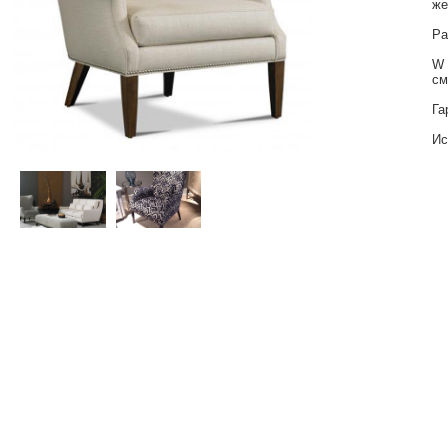
же
Ра
W 
с
Га
Ис