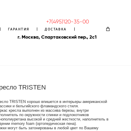
+7(495)120-35-00
|
|
ГАРАНТИЯ
ГАРАНТИЯ
|
|
ДОСТАВКА
ДОСТАВКА
|
|
г. Москва, Спартаковский пер., 2с1
ресло TRISTEN
есло TRISTEN хорошо впишется в интерьеры американской
ассики и бельгийского фламандского стиля.
ркас кресла выполнен из массива березы, внутри
полнитель по окружности спинки и подлокотников
нополиуретана высокой и средней жесткости, наполнитель в
дении memory foam (ортопедическая пена).
жки могут быть затонированы в любой цвет по Вашему