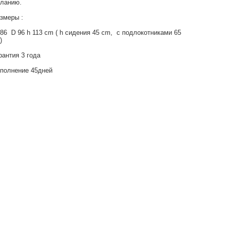
ланию.
змеры :
86 D 96 h 113 cm ( h сидения 45 cm, с подлокотниками 65
м)
рантия 3 года
полнение 45дней